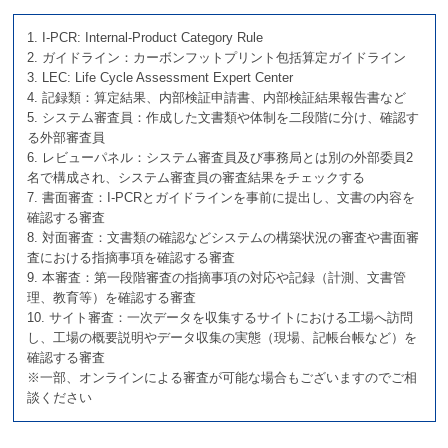
1. I-PCR: Internal-Product Category Rule
2. ガイドライン：カーボンフットプリント包括算定ガイドライン
3. LEC: Life Cycle Assessment Expert Center
4. 記録類：算定結果、内部検証申請書、内部検証結果報告書など
5. システム審査員：作成した文書類や体制を二段階に分け、確認す
る外部審査員
6. レビューパネル：システム審査員及び事務局とは別の外部委員2
名で構成され、システム審査員の審査結果をチェックする
7. 書面審査：I-PCRとガイドラインを事前に提出し、文書の内容を
確認する審査
8. 対面審査：文書類の確認などシステムの構築状況の審査や書面審
査における指摘事項を確認する審査
9. 本審査：第一段階審査の指摘事項の対応や記録（計測、文書管
理、教育等）を確認する審査
10. サイト審査：一次データを収集するサイトにおける工場へ訪問
し、工場の概要説明やデータ収集の実態（現場、記帳台帳など）を
確認する審査
※一部、オンラインによる審査が可能な場合もございますのでご相
談ください