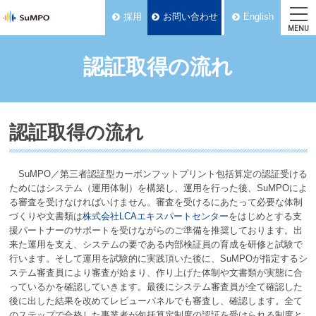
採用
お問い合わせ
English
MENU
認証取得の流れ
認証取得の流れ
SuMPO／第三者認証型カーボンフットプリント包括算定の認証受ける
ためにはシステム（運用体制）を構築し、運用を行った後、SuMPOによ
る審査を受けなければいけません。審査を受けるにあたって必要な体制
づくりや文書類は
株式会社LCAエキスパートセンター
をはじめとする支
援パートナーのサポートを受けながらのご準備を推奨しております。出
来た運用を支え、システムの要である内部検証員の育成を研修と試験で
行います。そして運用を試験的に実践頂いた後に、SuMPOが指定するシ
ステム審査員により審査が始まり、作り上げた体制や文書類が実態に合
っているかを確認していきます。最後にシステム審査員が全て確認した
後に出した結果を改めてレビューパネルでも審査し、確認します。全て
のステップで合格した事業者が包括算定制度の認証を受けられる制度と