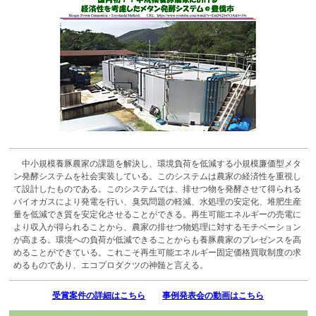
中小規模養豚農家の課題を解決し、環境負荷を低減する小規模廉価型メタ
ン発酵システムを社会実装している。このシステムは農家の経済性を重視し
て設計したものである。このシステムでは、排せつ物を発酵させて得られる
バイオガスにより発電を行い、臭気問題の軽減、水処理の安定化、堆肥生産
量を低減でき質を安定化させることができる。再生可能エネルギーの売電に
より収入が得られることから、農家の排せつ物処理に対するモチベーション
が高まる。環境への負荷が低減できることからも養豚農家のプレゼンスを高
めることができている。これこそ再生可能エネルギー固定価格買取制度の求
めるものであり、エコプロダクツの神髄と言える。
受賞案件の詳細はこちら
事例発表会の動画はこちら