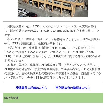
福岡県久留米市は、2050年までのカーボンニュートラルの実現を目指
し、既存公共建築物のZEB（Net Zero Energy Building）化推進を図ってい
ます。
令和2年度に、環境部庁舎の『ZEB』改修を完了しました。既存公共建築
物の『ZEB』認証取得は、全国初の事例です。
令和3年度には、企業局合川庁舎（ZEB Ready）、中央図書館（ZEB
Ready）の改修を進めるとともに、総合幼児センターのZEB化（Nealy
ZEB）に向けた実施設計も行うなど、ZEB化改修に関する知識や技能の蓄積
を図っています。
本市は、既存公共建築物のZEB化改修を通して得たノウハウを活用し、
ZEB化効果の発信やZEB施設の見学会開催、民間事業者向けZEB化支援制度
の創設など、建物の脱炭素化の啓発や民間事業者への支援、自治体へのノウ
ハウ提供を行い、今後もZEBの普及促進に力を入れていきます。
受賞案件の詳細はこちら
事例発表会の動画はこちら
環境大臣賞