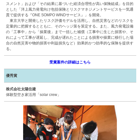
スメント」および「その結果に基づいた経済合理性が高い保険組成」を目的
とした「洋上風力発電向け包括保険とリスクマネジメントサービスを一気通
貫で提供する『ONE SOMPO WINDサービス』」を開発。
東京大学と開発したリスク評価モデルを活用し、自然災害などのリスクを
定量的に把握するとともに、そのヘッジ策を策定する。また、風力発電設備
の「工事中」から「操業後」まで一括した補償（工事中に生じた損害や、そ
れによって工事が遅延し、完成が遅れたことによる損害や操業に移行した場
合の自然災害や物的損害や利益損失など）効果的かつ効率的な保険を提供す
る。
受賞案件の詳細はこちら
優秀賞
株式会社太陽住建
体験型空き家活用「solar crew」