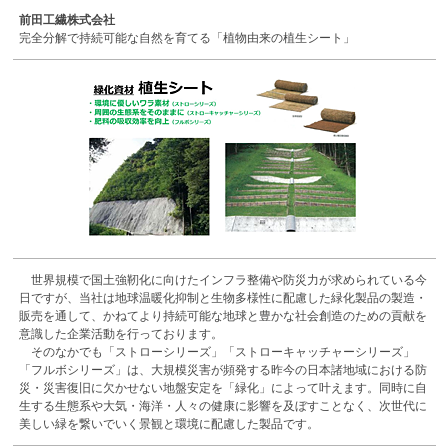
前田工繊株式会社
完全分解で持続可能な自然を育てる「植物由来の植生シート」
世界規模で国土強靭化に向けたインフラ整備や防災力が求められている今
日ですが、当社は地球温暖化抑制と生物多様性に配慮した緑化製品の製造・
販売を通して、かねてより持続可能な地球と豊かな社会創造のための貢献を
意識した企業活動を行っております。
そのなかでも「ストローシリーズ」「ストローキャッチャーシリーズ」
「フルボシリーズ」は、大規模災害が頻発する昨今の日本諸地域における防
災・災害復旧に欠かせない地盤安定を「緑化」によって叶えます。同時に自
生する生態系や大気・海洋・人々の健康に影響を及ぼすことなく、次世代に
美しい緑を繋いでいく景観と環境に配慮した製品です。