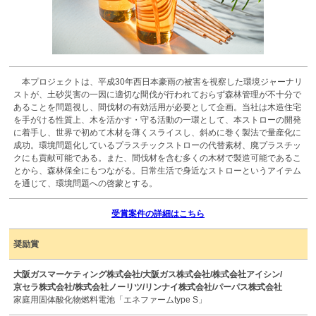
本プロジェクトは、平成30年西日本豪雨の被害を視察した環境ジャーナリ
ストが、土砂災害の一因に適切な間伐が行われておらず森林管理が不十分で
あることを問題視し、間伐材の有効活用が必要として企画。当社は木造住宅
を手がける性質上、木を活かす・守る活動の一環として、本ストローの開発
に着手し、世界で初めて木材を薄くスライスし、斜めに巻く製法で量産化に
成功。環境問題化しているプラスチックストローの代替素材、廃プラスチッ
クにも貢献可能である。また、間伐材を含む多くの木材で製造可能であるこ
とから、森林保全にもつながる。日常生活で身近なストローというアイテム
を通じて、環境問題への啓蒙とする。
受賞案件の詳細はこちら
奨励賞
大阪ガスマーケティング株式会社/大阪ガス株式会社/株式会社アイシン/
京セラ株式会社/株式会社ノーリツ/リンナイ株式会社/パーパス株式会社
家庭用固体酸化物燃料電池「エネファームtype S」