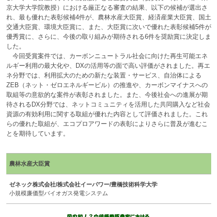
京大学大学院教授）における厳正なる審査の結果、以下の候補が選出さ
れ、最も優れた表彰候補4件が、農林水産大臣賞、経済産業大臣賞、国土
交通大臣賞、環境大臣賞に、また、大臣賞に次いで優れた表彰候補5件が
優秀賞に、さらに、今後の取り組みが期待される6件を奨励賞に決定しま
した。
今回受賞案件では、カーボンニュートラル社会に向けた再生可能エネ
ルギー利用の最大化や、DXの活用等の面で高い評価がされました。再エ
ネ分野では、利用拡大のための新たな装置・サービス、自治体による
ZEB（ネット・ゼロエネルギービル）の推進や、カーボンマイナスへの
取組等の意欲的な案件が表彰されました。また、今後社会への進展が期
待されるDX分野では、ネットコミュニティを活用した共同購入など社会
資源の有効利用に関する取組が優れた内容として評価されました。これ
らの優れた取組が、エコプロアワードの表彰によりさらに普及が進むこ
とを期待しています。
農林水産大臣賞
ゼネック株式会社/株式会社イーパワー/豊橋技術科学大学
小規模廉価型バイオガス発電システム