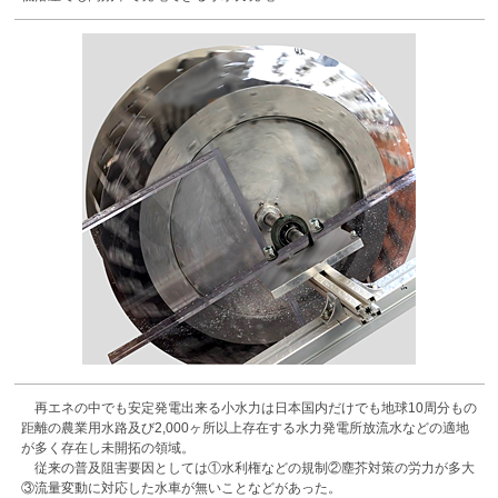
再エネの中でも安定発電出来る小水力は日本国内だけでも地球10周分もの
距離の農業用水路及び2,000ヶ所以上存在する水力発電所放流水などの適地
が多く存在し未開拓の領域。
従来の普及阻害要因としては①水利権などの規制②塵芥対策の労力が多大
③流量変動に対応した水車が無いことなどがあった。