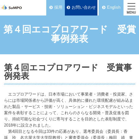
採用
お問い合わせ
English
MENU
第４回エコプロアワード 受賞
事例発表
第４回エコプロアワード 受賞事
例発表
エコプロアワードは、日本市場において事業者・消費者・投資家、さ
らには市場関係者から評価が高く、具体的に優れた環境配慮が組み込ま
れた製品・サービス・技術・ソリューション・ビジネスモデルといった
案件を表彰することによって、これらのさらなる開発・普及促進を図
り、持続可能な社会づくりに寄与することを目的とした表彰制度で、
2018年に設立されました。
第4回目となる今回は33件の応募があり、選考委員会（委員長：香
坂 玲 名古屋大学大学院教授）と審査委員会（委員長：梅田 靖 東