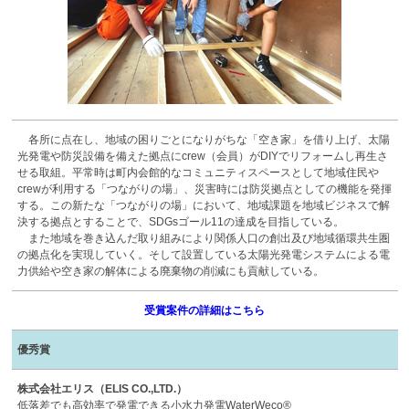
各所に点在し、地域の困りごとになりがちな「空き家」を借り上げ、太陽
光発電や防災設備を備えた拠点にcrew（会員）がDIYでリフォームし再生さ
せる取組。平常時は町内会館的なコミュニティスペースとして地域住民や
crewが利用する「つながりの場」、災害時には防災拠点としての機能を発揮
する。この新たな「つながりの場」において、地域課題を地域ビジネスで解
決する拠点とすることで、SDGsゴール11の達成を目指している。
また地域を巻き込んだ取り組みにより関係人口の創出及び地域循環共生圏
の拠点化を実現していく。そして設置している太陽光発電システムによる電
力供給や空き家の解体による廃棄物の削減にも貢献している。
受賞案件の詳細はこちら
優秀賞
株式会社エリス（ELIS CO.,LTD.）
低落差でも高効率で発電できる小水力発電WaterWeco®