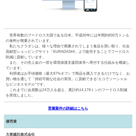
世界有数のフードロス大国である日本。平成30年には年間約600万トンも
の食料が廃棄されています。
私たちクラダシは、様々な理由で廃棄されてしまう食品を買い取り、社会
貢献型ショッピングサイト「KURADASHI」上で販売することでフードロス
削減に貢献しています。
また、その売上金の一部を環境保護支援団体等へ寄付する仕組みを構築し
ています。
利用者はお手頃価格（最大97%オフ）で商品を購入できるだけでなく、お
買い物を通して「持続可能な社会の実現」に貢献できる“エコでソーシャル
なビジネスモデル”です。
これまでに会員数は24万人を超え、累計約14,178トンのフードロス削減
を実現しました。
受賞案件の詳細はこちら
優秀賞
大東建託株式会社