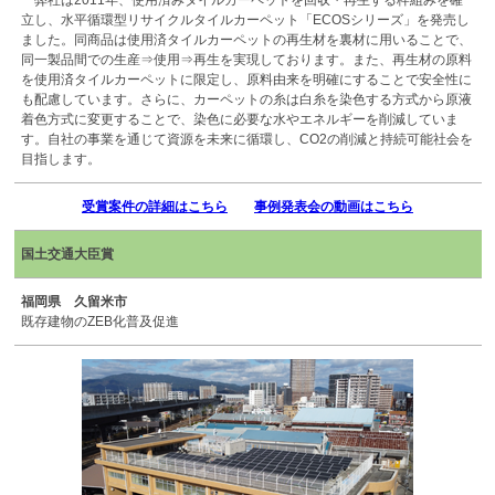
弊社は2011年、使用済みタイルカーペットを回収・再生する枠組みを確
立し、水平循環型リサイクルタイルカーペット「ECOSシリーズ」を発売し
ました。同商品は使用済タイルカーペットの再生材を裏材に用いることで、
同一製品間での生産⇒使用⇒再生を実現しております。また、再生材の原料
を使用済タイルカーペットに限定し、原料由来を明確にすることで安全性に
も配慮しています。さらに、カーペットの糸は白糸を染色する方式から原液
着色方式に変更することで、染色に必要な水やエネルギーを削減していま
す。自社の事業を通じて資源を未来に循環し、CO2の削減と持続可能社会を
目指します。
受賞案件の詳細はこちら
事例発表会の動画はこちら
国土交通大臣賞
福岡県 久留米市
既存建物のZEB化普及促進