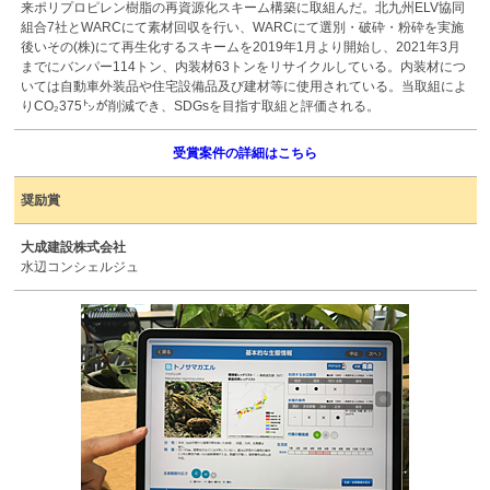
来ポリプロピレン樹脂の再資源化スキーム構築に取組んだ。北九州ELV協同
組合7社とWARCにて素材回収を行い、WARCにて選別・破砕・粉砕を実施
後いその(株)にて再生化するスキームを2019年1月より開始し、2021年3月
までにバンパー114トン、内装材63トンをリサイクルしている。内装材につ
いては自動車外装品や住宅設備品及び建材等に使用されている。当取組によ
りCO₂375㌧が削減でき、SDGsを目指す取組と評価される。
受賞案件の詳細はこちら
奨励賞
大成建設株式会社
水辺コンシェルジュ