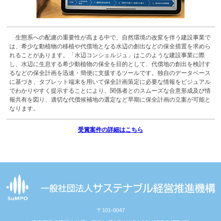
生態系への配慮の重要性が高まる中で、自然環境の改変を伴う建設事業で
は、希少な動植物の移植や代償地となる水辺の創出などの保全措置を求めら
れることがあります。「水辺コンシェルジュ」はこのような建設事業に際
し、水辺に生息する希少動植物の保全を目的として、代償地の創出を検討す
るなどの保全計画を迅速・簡便に支援するツールです。独自のデータベース
に基づき、タブレット端末を用いて保全計画策定に必要な情報をビジュアル
でわかりやすく提示することにより、関係者とのスムーズな合意形成及び情
報共有を図り、適切な代償候補地の選定など早期に保全計画の立案が可能と
なります。
受賞案件の詳細はこちら
〒101-0047