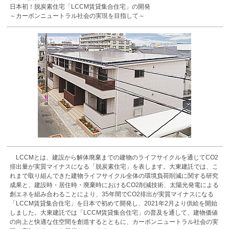
日本初！脱炭素住宅「LCCM賃貸集合住宅」の開発
～カーボンニュートラル社会の実現を目指して～
LCCMとは、建設から解体廃棄までの建物のライフサイクルを通じてCO2
排出量が実質マイナスになる「脱炭素住宅」を表します。大東建託では、こ
れまで取り組んできた建物ライフサイクル全体の環境負荷削減に関する研究
成果と、建設時・居住時・廃棄時におけるCO2削減技術、太陽光発電による
創エネを組み合わることにより、35年間でCO2排出が実質マイナスになる
「LCCM賃貸集合住宅」を日本で初めて開発し、2021年2月より供給を開始
しました。大東建託では「LCCM賃貸集合住宅」の普及を通して、建物価値
の向上と快適な住空間を創造するとともに、カーボンニュートラル社会の実