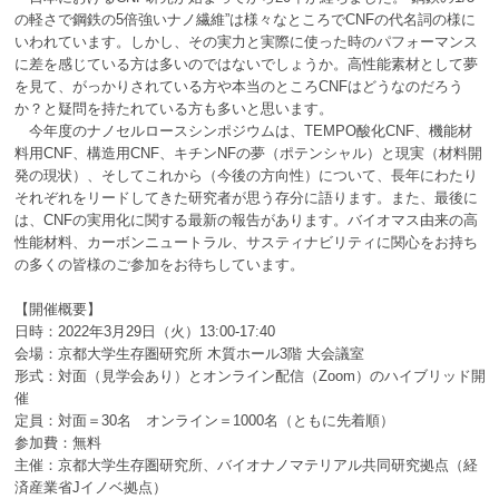
の軽さで鋼鉄の
5
倍強いナノ繊維
”
は様々なところで
CNF
の代名詞の様に
いわれています。しかし、その実力と実際に使った時のパフォーマンス
に差を感じている方は多いのではないでしょうか。高性能素材として夢
を見て、がっかりされている方や本当のところ
CNF
はどうなのだろう
か？と疑問を持たれている方も多いと思います。
今年度のナノセルロースシンポジウムは、
TEMPO
酸化
CNF
、機能材
料用
CNF
、構造用
CNF
、キチン
NF
の夢（ポテンシャル）と現実（材料開
発の現状）、そしてこれから（今後の方向性）について、長年にわたり
それぞれをリードしてきた研究者が思う存分に語ります。また、最後に
は、
CNF
の実用化に関する最新の報告があります。バイオマス由来の高
性能材料、カーボンニュートラル、サスティナビリティに関心をお持ち
の多くの皆様のご参加をお待ちしています。
【開催概要】
日時：2022年
3
月
29
日（火）
13:00-17:40
会場：京都大学生存圏研究所 木質ホール
3
階 大会議室
形式：対面（見学会あり）とオンライン配信（
Zoom
）のハイブリッド開
催
定員：対面＝
30
名 オンライン＝
1000
名（ともに先着順）
参加費：無料
主催：京都大学生存圏研究所、バイオナノマテリアル共同研究拠点（経
済産業省
J
イノベ拠点）