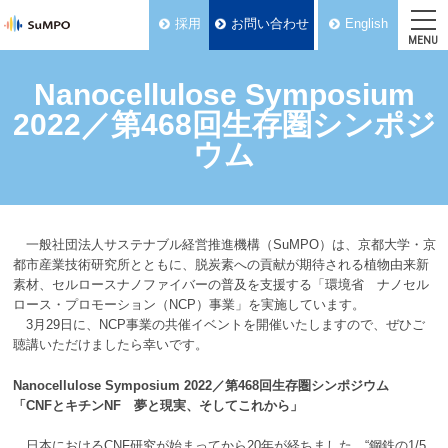
採用
お問い合わせ
English
MENU
Nanocellulose Symposium
2022／第468回生存圏シンポジ
ウム
一般社団法人サステナブル経営推進機構（SuMPO）は、京都大学・京
都市産業技術研究所とともに、脱炭素への貢献が期待される植物由来新
素材、セルロースナノファイバーの普及を支援する「環境省 ナノセル
ロース・プロモーション（
NCP
）事業」を実施しています。
3
月
29
日に、
NCP
事業の共催イベントを開催いたしますので、ぜひご
聴講いただけましたら幸いです。
Nanocellulose Symposium 2022
／第
468
回生存圏シンポジウム
「
CNF
とキチン
NF
夢と現実、そしてこれから」
日本における
CNF
研究が始まってから
20
年が経ちました。
“
鋼鉄の
1/5