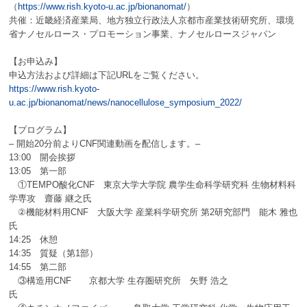
（
https://www.rish.kyoto-u.ac.jp/bionanomat/
）
共催：近畿経済産業局、地方独立行政法人京都市産業技術研究所、
環境
省ナノセルロース・プロモーション事業、ナノセルロースジャパン
【お申込み】
申込方法および詳細は下記
URL
をご覧ください。
https://www.rish.kyoto-
u.ac.jp/bionanomat/news/nanocellulose_symposium_2022/
【プログラム】
– 開始
20
分前より
CNF
関連動画を配信します。
–
13:00
開会挨拶
13:05
第一部
①
TEMPO
酸化
CNF
東京大学大学院 農学生命科学研究科 生物材料科
学専攻 齋藤 継之氏
②
機能材料用
CNF
大阪大学 産業科学研究所 第
2
研究部門 能木 雅也
氏
14:25
休憩
14:35
質疑（第
1
部）
14:55
第二部
③構造用
CNF
京都大学 生存圏研究所 矢野 浩之
氏