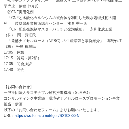
④キチンナノファイバー 鳥取大学 工学研究科 化学・生物応用工
学専攻 伊福 伸介氏
⑤
CNF
実用化例
「
CNF
と水酸化カルシウムの複合体を利用した廃水処理技術の開
発」
岐阜県産業技術総合センター 浅倉 秀一氏
「
CNF
配合発泡剤マスターバッチと発泡成形」
永和化成工業
（株）
関 苑江氏
「発酵ナノセルロース（
NFBC
）の生産増強と事例紹介」
草野作工
（株） 松島 得雄氏
17:05
休憩
17:15
質疑（第
2
部）
17:35
閉会挨拶
17:40
閉会
【お問い合わせ】
一般社団法人サステナブル経営推進機構（SuMPO）
コンサルティング事業部 環境省ナノセルロースプロモーション事業
担当：伊藤
以下
の「お問い合わせフォーム」よりお願いいたします。
URL
：
https://ws.formzu.net/fgen/S21027334/