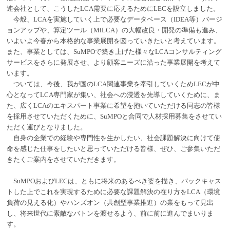
連会社として、こうしたLCA需要に応えるためにLECを設立しました。
今般、LCAを実施していく上で必要なデータベース（IDEA等）バージ
ョンアップや、算定ツール（MiLCA）の大幅改良・開発の準備も進み、
いよいよ今春から本格的な事業展開を図っていきたいと考えています。
また、事業としては、SuMPOで築き上げた様々なLCAコンサルティング
サービスをさらに発展させ、より顧客ニーズに沿った事業展開を考えて
います。
ついては、今後、我が国のLCA関連事業を牽引していくためLECが中
心となってLCA専門家が集い、社会への浸透を先導していくために、ま
た、広くLCAのエキスパート事業に希望を抱いていただける同志の皆様
を採用させていただくために、SuMPOと合同で人材採用募集をさせてい
ただく運びとなりました。
自身の企業での経験や専門性を生かしたい、社会課題解決に向けて使
命を感じた仕事をしたいと思っていただける皆様、ぜひ、ご参集いただ
きたくご案内をさせていただきます。
SuMPOおよびLECは、ともに将来のあるべき姿を描き、バックキャス
トした上でこれを実現するために必要な課題解決の在り方をLCA（環境
負荷の見える化）やハンズオン（共創型事業推進）の業をもって見出
し、将来世代に素敵なバトンを渡せるよう、前に前に進んでまいりま
す。