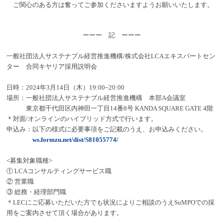
ご関心のある方は奮ってご参加くださいますようお願いいたします。
ーーー 記 ーーー
一般社団法人サステナブル経営推進機構/株式会社LCAエキスパートセン
ター 合同キヤリア採用説明会
日時：2024年3月14日（木）19:00~20:00
場所：一般社団法人サステナブル経営推進機構 本部A会議室
東京都千代田区内神田一丁目14番8号 KANDA SQUARE GATE 4階
＊対面/オンラインのハイブリッド方式で行います。
申込み：以下の様式に必要事項をご記載のうえ、お申込みください。
ws.formzu.net/dist/S81055774/
<募集対象職種>
① LCAコンサルティングサービス職
② 営業職
③ 総務・
経理部門職
＊LECにご応募いただいた方でも状況によりご相談のうえSuMPOでの採
用をご案内させて頂く場合があります。