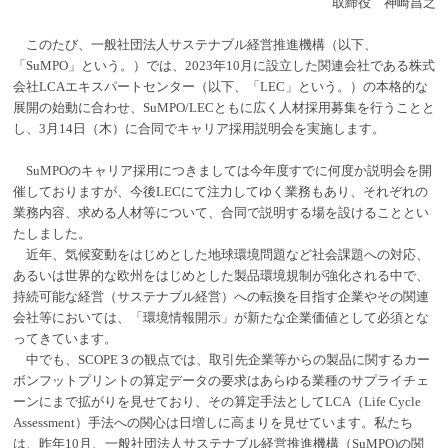
取締役 神崎昌之
このたび、一般社団法人サステナブル経営推進機構（以下、
「SuMPO」という。）では、2023年10月に設立した関連会社である株式
会社LCAエキスパートセンター（以下、「LEC」という。）の本格的な
展開の始動に合わせ、SuMPO/LECともに広く人材採用募集を行うことと
し、3月14日（木）に合同でキャリア採用説明会を実施します。
SuMPOのキャリア採用につきましては今年度すでに何度か説明会を開
催しておりますが、今後LECにて注力してゆく業務もあり、それぞれの
業務内容、求める人材等について、合同で説明する場を設けることとい
たしました。
近年、気候変動をはじめとした地球環境問題など社会課題への対応、
あるいは世界的な欧州をはじめとした製品環境規制が強化される中で、
持続可能な経営（サステナブル経営）への転換を目指す企業やその関連
会社等においては、「環境情報開示」が新たな企業価値として必須とな
ってきています。
中でも、SCOPE３の観点では、取引先企業等からの製品に関するカー
ボンフットプリントの算定データの要求はあらゆる業種のサプライチェ
ーンにまで拡がりを見せており、その算定手法としてLCA（Life Cycle
Assessment）手法への関心は日増しに高まりを見せています。私たち
は、昨年10月、一般社団法人サステナブル経営推進機構（SuMPO)の関