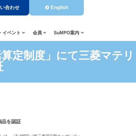
い合わせ
English
・イベント
会員
SuMPO案内
括算定制度」にて三菱マテリ
証
銅品を認証