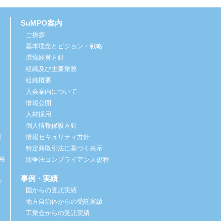
SuMPO案内
ご挨拶
基本理念とビジョン・戦略
環境経営方針
組織及び主要業務
組織概要
入会案内について
情報公開
人材採用
個人情報保護方針
考
情報セキュリティ方針
特定商取引法に基づく表示
用
競争法コンプライアンス規程
事例・実績
ジ
国からの受託実績
地方自治体からの受託実績
工業会からの受託実績