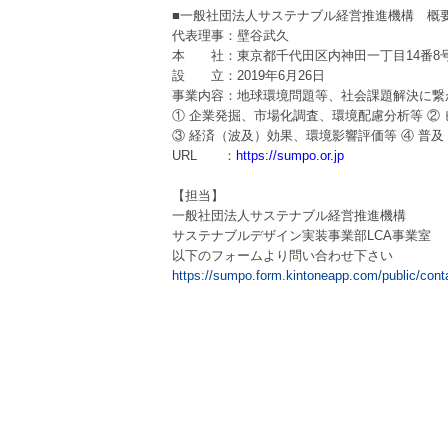
■
一般社団法人サステナブル経営推進機構 概
代表理事：壁谷武久
本 社：東京都千代田区内神田一丁目14番8号 KA
設 立：2019年6月26日
事業内容：地球環境問題等、社会課題解決に繋
①
企業発掘、市場化調査、環境配慮分析等 ②
③
経済（波及）効果、環境影響評価等 ④ 普及
URL
：
https://sumpo.or.jp
【担当】
一般社団法人サステナブル経営推進機構
サステナブルデザイン実装事業部LCA事業室
以下のフォームより問い合わせ下さい
https://sumpo.form.kintoneapp.com/public/cont