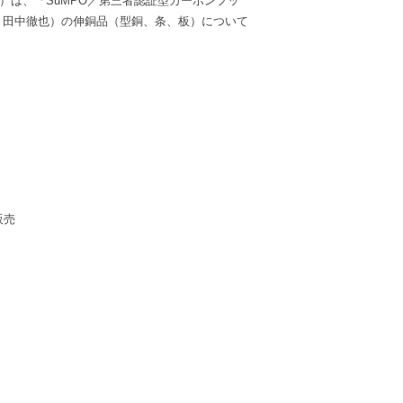
）は、「SuMPO／第三者認証型カーボンフッ
：田中徹也）の伸銅品（型銅、条、板）について
販売