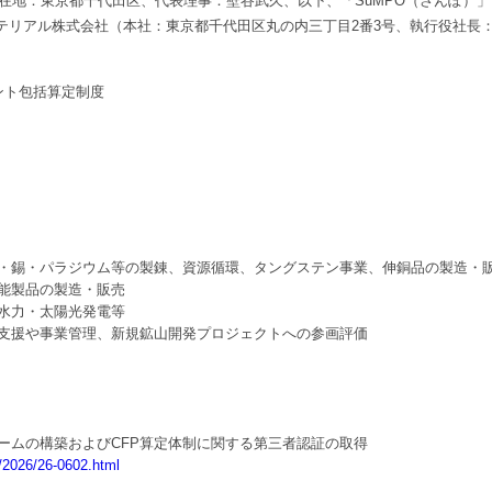
在地：東京都千代田区、代表理事：壁谷武久、以下、「SuMPO（さんぽ）」
テリアル株式会社（本社：東京都千代田区丸の内三丁目2番3号、執行役社長
ント包括算定制度
・錫・パラジウム等の製錬、資源循環、タングステン事業、伸銅品の製造・
製品の製造・販売
力・太陽光発電等
事業管理、新規鉱山開発プロジェクトへの参画評価
ームの構築およびCFP算定体制に関する第三者認証の取得
/2026/26-0602.html