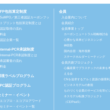
CFP包括算定制度
会員
SuMPO／第三者認証カーボンフッ
入会案内について
トプリント包括算定制度とは
会員紹介
認証取得の流れ
会員事業トップ
料金
カーボンニュートラル戦略検討会
認証企業一覧
心豊かな未来ビジネスシンポ
神田塾
nternal-PCR承認制度
国内合宿・海外視察
Internal-PCR承認制度とは
ステークホルダーミーティング
承認審査の流れ
会員共創プロジェクト
料金
心臓産業でプラスチックの未来を
える会
環境ラベルプログラム
CNを追求するアルミ資源の循環利
SPC認証プログラム
ビジネスモデルの創造
ものづくり企業のサービス化等ビ
セミナー・イベント
ネスモデル転換プロジェクト
エコプロ・エコプロアワード
（CE/PaaS）
セミナー・イベント一覧