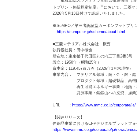
一般社団法人サステナブル経営推進機構（所
※
トプリント包括算定制度」
において、三菱マ
2026年5月13日付けで認証いたしました。
※SuMPO／第三者認証型カーボンフットプリ
https://sumpo.or.jp/scheme/about.html
■三菱マテリアル株式会社 概要
執行役社長：田中徹也
所在地：東京都千代田区丸の内三丁目2番3号
設立：1950年（昭和25年）
資本金：119,457百万円（2026年3月末現在）
事業内容： マテリアル領域：銅・金・銀・鉛
プロダクト領域：超硬製品、高機能
再生可能エネルギー事業：地熱・水
資源事業：銅鉱山への投資、操業支援や
URL ：
https://www.mmc.co.jp/corporate/ja/
【関連リリース】
伸銅品事業におけるCFPデジタルプラットフォ
https://www.mmc.co.jp/corporate/ja/news/press