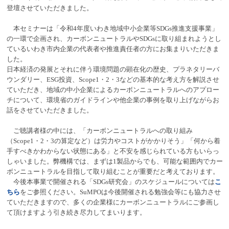
登壇させていただきました。
本セミナーは「令和4年度いわき地域中小企業等SDGs推進支援事業」
の一環で企画され、カーボンニュートラルやSDGsに取り組まれようとし
ているいわき市内企業の代表者や推進責任者の方にお集まりいただきま
した。
日本経済の発展とそれに伴う環境問題の顕在化の歴史、プラネタリーバ
ウンダリー、ESG投資、Scope1・2・3などの基本的な考え方を解説させ
ていただき、地域の中小企業によるカーボンニュートラルへのアプロー
チについて、環境省のガイドラインや他企業の事例を取り上げながらお
話をさせていただきました。
ご聴講者様の中には、「カーボンニュートラルへの取り組み
（Scope1・2・3の算定など）は労力やコストがかかりそう」「何から着
手すべきかわからない状態にある」と不安を感じられている方もいらっ
しゃいました。弊機構では、まずは1製品からでも、可能な範囲内でカー
ボンニュートラルを目指して取り組むことが重要だと考えております。
今後本事業で開催される「SDGs研究会」のスケジュールについては
こ
ちら
をご参照ください。SuMPOは今後開催される勉強会等にも協力させ
ていただきますので、多くの企業様にカーボンニュートラルにご参画し
て頂けますよう引き続き尽力してまいります。